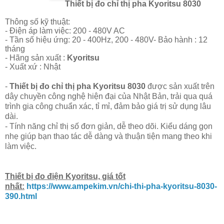
Thiết bị đo chỉ thị pha Kyoritsu 8030
Thông số kỹ thuật:
- Điện áp làm việc: 200 - 480V AC
- Tần số hiệu ứng: 20 - 400Hz, 200 - 480V
- Bảo hành : 12
tháng
- Hãng sản xuất :
Kyoritsu
- Xuất xứ : Nhật
-
Thiết bị đo chỉ thị pha Kyoritsu 8030
được sản xuất trên
dây chuyền công nghệ hiện đại của Nhật Bản, trải qua quá
trình gia công chuẩn xác, tỉ mỉ, đảm bảo giá trị sử dụng lâu
dài.
- Tính năng chỉ thị số đơn giản, dễ theo dõi. Kiểu dáng gọn
nhẹ giúp bạn thao tác dễ dàng và thuận tiện mang theo khi
làm việc.
Thiết bị đo điện Kyoritsu, giá tốt
nhất:
https://www.ampekim.vn/chi-thi-pha-kyoritsu-8030-
390.html