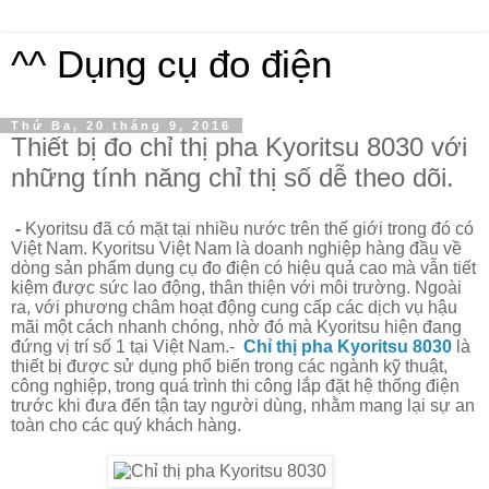
^^ Dụng cụ đo điện
Thứ Ba, 20 tháng 9, 2016
Thiết bị đo chỉ thị pha Kyoritsu 8030 với
những tính năng chỉ thị số dễ theo dõi.
-
Kyoritsu
đã có mặt tại nhiều nước trên thế giới trong đó có
Việt Nam.
Kyoritsu
Việt Nam là doanh nghiệp hàng đầu về
dòng sản phẩm dụng cụ đo điện có hiệu quả cao mà vẫn tiết
kiệm được sức lao động, thân thiện với môi trường. Ngoài
ra, với phương châm hoạt động cung cấp các dịch vụ hậu
mãi một cách nhanh chóng, nhờ đó mà
Kyoritsu
hiện đang
đứng vị trí số 1 tại Việt Nam.
-
Chỉ thị pha Kyoritsu 8030
là
thiết bị được sử dụng phổ biến trong các ngành kỹ thuật,
công nghiệp, trong quá trình thi công lắp đặt hệ thống điện
trước khi đưa đến tận tay người dùng, nhằm mang lại sự an
toàn cho các quý khách hàng.