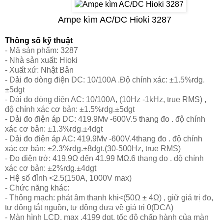
Ampe kìm AC/DC Hioki 3287
Thông số kỹ thuật
- Mã sản phẩm: 3287
- Nhà sản xuất: Hioki
- Xuất xứ: Nhật Bản
- Dải đo dòng điện DC: 10/100A .Độ chính xác: ±1.5%rdg.
±5dgt
- Dải đo dòng điện AC: 10/100A, (10Hz -1kHz, true RMS) ,
độ chính xác cơ bản: ±1.5%rdg.±5dgt
- Dải đo điện áp DC: 419.9Mv -600V.5 thang đo . độ chính
xác cơ bản: ±1.3%rdg.±4dgt
- Dải đo điện áp AC: 419.9Mv -600V.4thang đo . độ chính
xác cơ bản: ±2.3%rdg.±8dgt.(30-500Hz, true RMS)
- Đo điện trở: 419.9Ω đến 41.99 MΩ.6 thang đo . độ chính
xác cơ bản: ±2%rdg.±4dgt
- Hệ số đỉnh <2.5(150A, 1000V max)
- Chức năng khác:
- Thông mạch: phát âm thanh khi<(50Ω ± 4Ω) , giữ giá trị đo,
tự động tắt nguồn, tự động đưa về giá trị 0(DCA)
- Màn hình LCD, max .4199 dgt, tốc độ chấp hành của màn