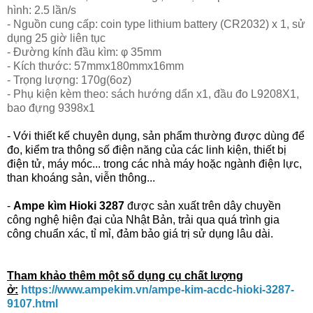
hình: 2.5 lần/s
- Nguồn cung cấp: coin type lithium battery (CR2032) x 1, sử
dụng 25 giờ liên tục
- Đường kính đầu kìm: φ 35mm
- Kích thước: 57mmx180mmx16mm
- Trọng lượng: 170g(6oz)
- Phụ kiện kèm theo: sách hướng dẩn x1, đầu đo L9208X1,
bao đựng 9398x1
- Với thiết kế chuyên dụng, sản phẩm thường được dùng để
đo, kiểm tra thông số điện năng của các linh kiện, thiết bị
điện tử, máy móc... trong các nhà máy hoặc ngành điện lực,
than khoáng sản, viễn thông...
-
Ampe kìm
Hioki 3287
được sản xuất trên dây chuyền
công nghệ hiện đại của Nhật Bản, trải qua quá trình gia
công chuẩn xác, tỉ mỉ, đảm bảo giá trị sử dụng lâu dài.
Tham khảo thêm một số dụng cụ chất lượng
ở:
https://www.ampekim.vn/ampe-kim-acdc-hioki-3287-
9107.html