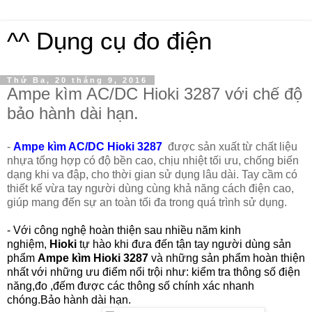
^^ Dụng cụ đo điện
Thứ Ba, 20 tháng 9, 2016
Ampe kìm AC/DC Hioki 3287 với chế độ
bảo hành dài hạn.
-
Ampe kìm AC/DC
Hioki 3287
được sản xuất từ chất liệu
nhựa tổng hợp có độ bền cao, chịu nhiệt tối ưu, chống biến
dạng khi va đập, cho thời gian sử dụng lâu dài. Tay cầm có
thiết kế vừa tay người dùng cùng khả năng cách điện cao,
giúp mang đến sự an toàn tối đa trong quá trình sử dụng.
- Với công nghệ hoàn thiện sau nhiều năm kinh
nghiệm,
Hioki
tự hào khi đưa đến tận tay người dùng sản
phẩm
Ampe kìm Hioki 3287
và những sản phẩm hoàn thiện
nhất với những ưu điểm nổi trội như:
kiểm tra thông số điện
năng,
đo ,đếm được các thông số chính xác nhanh
chóng.
Bảo hành dài hạn.