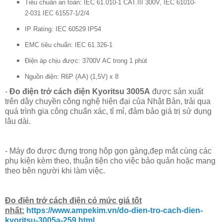
Tiêu chuẩn an toàn: IEC 61.010-1 CAT.III 300V, IEC 61010-
2-031 IEC 61557-1/2/4
IP Rating: IEC 60529 IP54
EMC tiêu chuẩn: IEC 61.326-1
Điện áp chịu được: 3700V AC trong 1 phút
Nguồn điện: R6P (AA) (1,5V) x 8
-
Đo điện trở cách điện Kyoritsu 3005A
được sản xuất
trên dây chuyền công nghệ hiện đại của Nhật Bản, trải qua
quá trình gia công chuẩn xác, tỉ mỉ, đảm bảo giá trị sử dụng
lâu dài.
- Máy đo được đựng trong hộp gọn gàng,đẹp mắt cùng các
phụ kiện kèm theo, thuận tiện cho việc bảo quản hoặc mang
theo bên người khi làm việc.
Đo điện trở cách điện có mức giá tốt
nhất:
https://www.ampekim.vn/do-dien-tro-cach-dien-
kyoritsu-3005a-259.html